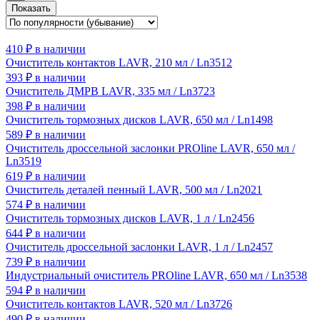
Показать
410
₽
в наличии
Очиститель контактов LAVR, 210 мл / Ln3512
393
₽
в наличии
Очиститель ДМРВ LAVR, 335 мл / Ln3723
398
₽
в наличии
Очиститель тормозных дисков LAVR, 650 мл / Ln1498
589
₽
в наличии
Очиститель дроссельной заслонки PROline LAVR, 650 мл /
Ln3519
619
₽
в наличии
Очиститель деталей пенный LAVR, 500 мл / Ln2021
574
₽
в наличии
Очиститель тормозных дисков LAVR, 1 л / Ln2456
644
₽
в наличии
Очиститель дроссельной заслонки LAVR, 1 л / Ln2457
739
₽
в наличии
Индустриальный очиститель PROline LAVR, 650 мл / Ln3538
594
₽
в наличии
Очиститель контактов LAVR, 520 мл / Ln3726
490
₽
в наличии