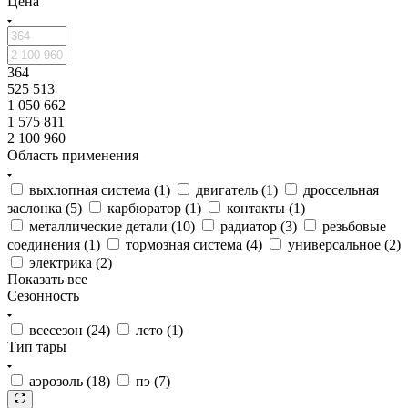
Цена
364
525 513
1 050 662
1 575 811
2 100 960
Область применения
выхлопная система (
1
)
двигатель (
1
)
дроссельная
заслонка (
5
)
карбюратор (
1
)
контакты (
1
)
металлические детали (
10
)
радиатор (
3
)
резьбовые
соединения (
1
)
тормозная система (
4
)
универсальное (
2
)
электрика (
2
)
Показать все
Сезонность
всесезон (
24
)
лето (
1
)
Тип тары
аэрозоль (
18
)
пэ (
7
)