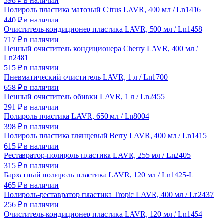
398
₽
в наличии
Полироль пластика матовый Citrus LAVR, 400 мл / Ln1416
440
₽
в наличии
Очиститель-кондиционер пластика LAVR, 500 мл / Ln1458
717
₽
в наличии
Пенный очиститель кондиционера Cherry LAVR, 400 мл /
Ln2481
515
₽
в наличии
Пневматический очиститель LAVR, 1 л / Ln1700
658
₽
в наличии
Пенный очиститель обивки LAVR, 1 л / Ln2455
291
₽
в наличии
Полироль пластика LAVR, 650 мл / Ln8004
398
₽
в наличии
Полироль пластика глянцевый Berry LAVR, 400 мл / Ln1415
615
₽
в наличии
Реставратор-полироль пластика LAVR, 255 мл / Ln2405
315
₽
в наличии
Бархатный полироль пластика LAVR, 120 мл / Ln1425-L
465
₽
в наличии
Полироль-реставратор пластика Tropic LAVR, 400 мл / Ln2437
256
₽
в наличии
Очиститель-кондиционер пластика LAVR, 120 мл / Ln1454