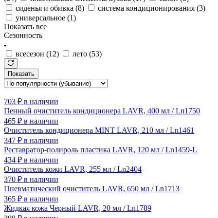
сиденья и обивка (
8
)
система кондиционирования (
3
)
универсальное (
1
)
Показать все
Сезонность
всесезон (
12
)
лето (
53
)
Показать
703
₽
в наличии
Пенный очиститель кондиционера LAVR, 400 мл / Ln1750
465
₽
в наличии
Очиститель кондиционера MINT LAVR, 210 мл / Ln1461
347
₽
в наличии
Реставратор-полироль пластика LAVR, 120 мл / Ln1459-L
434
₽
в наличии
Очиститель кожи LAVR, 255 мл / Ln2404
370
₽
в наличии
Пневматический очиститель LAVR, 650 мл / Ln1713
365
₽
в наличии
Жидкая кожа Черный LAVR, 20 мл / Ln1789