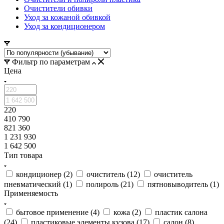
Очистители обивки
Уход за кожаной обивкой
Уход за кондиционером
Фильтр по параметрам
Цена
220
410 790
821 360
1 231 930
1 642 500
Тип товара
кондиционер (
2
)
очиститель (
12
)
очиститель
пневматический (
1
)
полироль (
21
)
пятновыводитель (
1
)
Применяемость
бытовое применение (
4
)
кожа (
2
)
пластик салона
(
24
)
пластиковые элементы кузова (
17
)
салон (
8
)