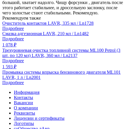
большой, хватает надолго. Чищу форсунки , двигатель после
этого работает стабильнее, и дроссельную заслонку, после
чего холостые стают стабильными. Рекомендую.
Рекомендуем также
Очиститель контактов LAVR, 335 мл / Ln1728
Подробнее
Смазка адгезионная LAVR, 210 мл / Ln1482
Подробнее
1 078
₽
Трехуровневая очистка топливной системы ML100 Petrol (3
шт. по 120 мл) LAVR, 360 мл / Ln2137
Подробнее
1 593
₽
Промывка системы впрыска бензинового двигателя ML101
LAVR, 1 л / Ln2001
Подробнее
Информация
Контакты
Вакансии
О компании
Реквизиты
Лицензии и сертификаты
Логотипы
соОбщество лАвр