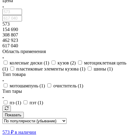
Цена
573
154 690
308 807
462 923
617 040
Область применения
колесные диски (
1
)
кузов (
2
)
мотоциклетная цепь
(
1
)
пластиковые элементы кузова (
1
)
шины (
1
)
Тип товара
мотошампунь (
1
)
очиститель (
1
)
Тип тары
пэ (
1
)
пэт (
1
)
Показать
573
₽
в наличии