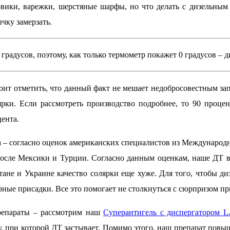
овики, варежки, шерстяные шарфы, но что делать с дизельным 
чку замерзать.
градусов, поэтому, как только термометр покажет 0 градусов – д
оит отметить, что данный факт не мешает недобросовестным за
ярки. Если рассмотреть производство подробнее, то 90 процен
цента.
а – согласно оценок американских специалистов из Международно
после Мексики и Турции. Согласно данным оценкам, наше ДТ в
стане и Украине качество солярки еще хуже. Для того, чтобы д
ные присадки. Все это помогает не столкнуться с сюрпризом при
препараты – рассмотрим наш
Суперантигель с диспергатором 
у, при которой ДТ застывает. Помимо этого, наш препарат повы