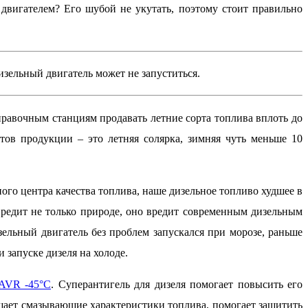
двигателем? Его шубой не укутать, поэтому стоит правильно
изельный двигатель может не запуститься.
правочным станциям продавать летние сорта топлива вплоть до
тов продукции – это летняя солярка, зимняя чуть меньше 10
го центра качества топлива, наше дизельное топливо худшее в
редит не только природе, оно вредит современным дизельным
изельный двигатель без проблем запускался при морозе, раньше
 запуске дизеля на холоде.
LAVR -45°C
. Суперантигель для дизеля помогает повысить его
шает смазывающие характеристики топлива, помогает защитить