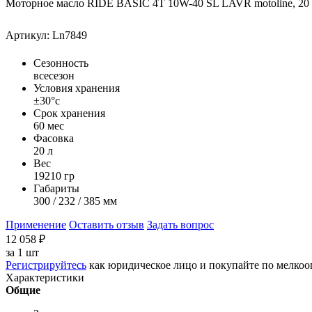
Моторное масло RIDE BASIC 4T 10W-40 SL LAVR motoline, 20 
Артикул: Ln7849
Сезонность
всесезон
Условия хранения
±30°с
Срок хранения
60 мес
Фасовка
20 л
Вес
19210 гр
Габариты
300 / 232 / 385 мм
Применение
Оставить отзыв
Задать вопрос
12 058
₽
за
1 шт
Регистрируйтесь
как юридическое лицо и покупайте по мелко
Характеристики
Общие