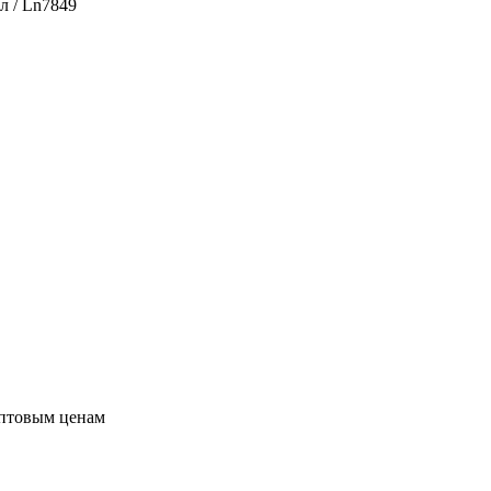
л / Ln7849
оптовым ценам