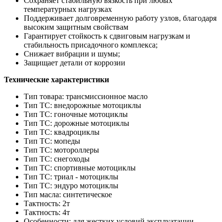
Сохраняет стабильную вязкость при любых
температурных нагрузках
Поддерживает долговременную работу узлов, благодаря
высоким защитным свойствам
Гарантирует стойкость к сдвиговым нагрузкам и
стабильность присадочного комплекса;
Снижает вибрации и шумы;
Защищает детали от коррозии
Технические характеристики
Тип товара: трансмиссионное масло
Тип ТС: внедорожные мотоциклы
Тип ТС: гоночные мотоциклы
Тип ТС: дорожные мотоциклы
Тип ТС: квадроциклы
Тип ТС: мопеды
Тип ТС: мотороллеры
Тип ТС: снегоходы
Тип ТС: спортивные мотоциклы
Тип ТС: триал - мотоциклы
Тип ТС: эндуро мотоциклы
Тип масла: синтетическое
Тактность: 2т
Тактность: 4т
Особенности: для жестких условий эксплуатации