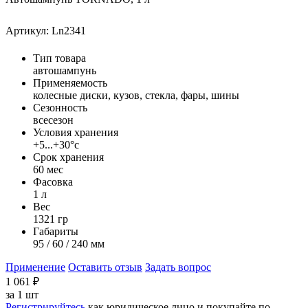
Артикул: Ln2341
Тип товара
автошампунь
Применяемость
колесные диски, кузов, стекла, фары, шины
Сезонность
всесезон
Условия хранения
+5...+30°с
Срок хранения
60 мес
Фасовка
1 л
Вес
1321 гр
Габариты
95 / 60 / 240 мм
Применение
Оставить отзыв
Задать вопрос
1 061
₽
за
1 шт
Регистрируйтесь
как юридическое лицо и покупайте по