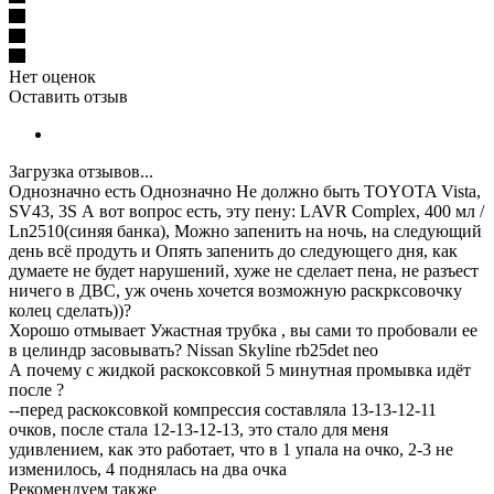
Нет оценок
Оставить отзыв
Загрузка отзывов...
Однозначно есть
Однозначно Не должно быть
TOYOTA
Vista,
SV43, 3S
А вот вопрос есть, эту пену: LAVR Complex, 400 мл /
Ln2510(синяя банка), Можно запенить на ночь, на следующий
день всё продуть и Опять запенить до следующего дня, как
думаете не будет нарушений, хуже не сделает пена, не разъест
ничего в ДВС, уж очень хочется возможную раскрксовочку
колец сделать))?
Хорошо отмывает
Ужастная трубка , вы сами то пробовали ее
в целиндр засовывать?
Nissan
Skyline rb25det neo
А почему с жидкой раскоксовкой 5 минутная промывка идёт
после ?
-
-
перед раскоксовкой компрессия составляла 13-13-12-11
очков, после стала 12-13-12-13, это стало для меня
удивлением, как это работает, что в 1 упала на очко, 2-3 не
изменилось, 4 поднялась на два очка
Рекомендуем также