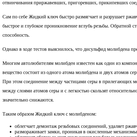
отвинчивания приржавевших, пригоревших, прикипевших соед
Сам по себе Жидкий ключ быстро размягчает и разрушает ржавч
быстрое и глубокое проникновение вглубь резьбы. Обратной с
способность.
Однако в ходе тестов выяснилось, что дисульфид молибдена пр
Многим автолюбителям молибден известен как один из компон
вещество состоит из одного атома молибдена и двух атомов се
При этом соединение между частицами серы в прилегающих моле
между слоями атомов серы и с легкостью скользят относительн
значительно снижаются.
Таким образом Жидкий ключ с молибденом:
облегчает демонтаж резьбовых соединений, удаляет ржав
размораживает замки, проникая в окисленные механизмы