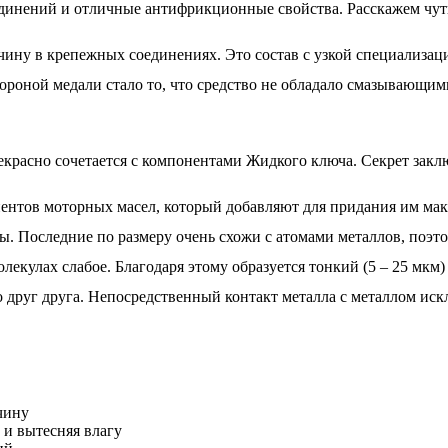
инений и отличные антифрикционные свойства. Расскажем чуть
ину в крепежных соединениях. Это состав с узкой специализаци
тороной медали стало то, что средство не обладало смазывающ
екрасно сочетается с компонентами Жидкого ключа. Секрет заклю
ентов моторных масел, который добавляют для придания им мак
ры. Последние по размеру очень схожи с атомами металлов, поэт
кулах слабое. Благодаря этому образуется тонкий (5 – 25 мкм)
о друг друга. Непосредственный контакт металла с металлом ис
чину
 и вытесняя влагу