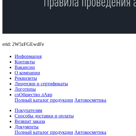
erid: 2W5zFGEwdFe
Информация
Контакты
Вакансии
О компании
Реквизиты
Лицензии и сертификаты
Логотипы
соОбщество лАвр
Полный каталог продукции
Автокосметика
Покупателям
Способы доставки и оплаты
Возврат заказа
Документы
Полный каталог продукции
Автокосметика